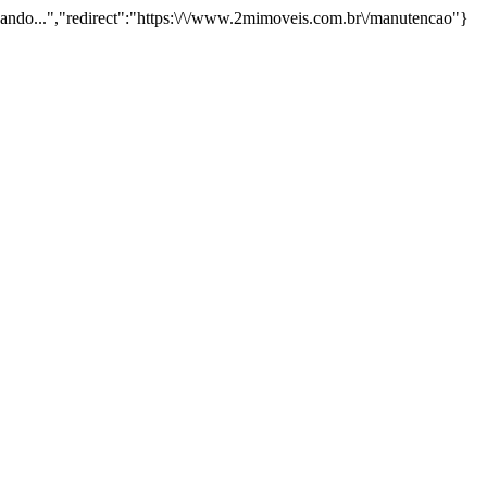
onando...","redirect":"https:\/\/www.2mimoveis.com.br\/manutencao"}